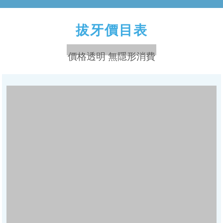
智齒
也稱智慧齒、是人的第三顆磨牙，智齒
根據生長情況可分為阻生智齒和普通智齒。
部位
難度、類型
單位
價格