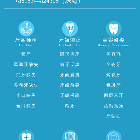
洗牙
窩溝封閉
超聲波潔牙
兒童正畸
噴砂潔牙
牙外傷
牙結石
換牙護理
牙菌斑
兒牙診療
牙科上班時間 9:30～18:30（夜診及禮拜天請提前預約）
廣東話諮詢 澳門電話+853 62124305
珠海電話+86 15344824305
WhatsApp:+853 62124305 / WeChat：dentalhk 或者
85267623079
珠海院：珠海市香洲區 拱北中建商業大廈 15樓（迎賓廣場對