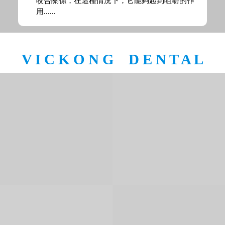
+8615344824305（珠海）
牙齒種植
牙齒矯正
美容修復
Implant
Orthodontic
Beauty Treatment
種牙
隱形箍牙
美容冠
單顆牙缺失
前牙反頜
全瓷牙
門牙缺失
牙齒擁擠
烤瓷牙
多顆牙缺失
牙齒前突
氟斑牙
半口缺失
牙齒稀疏
四環素牙
全口缺失
箍牙
活動義齒
牙貼面