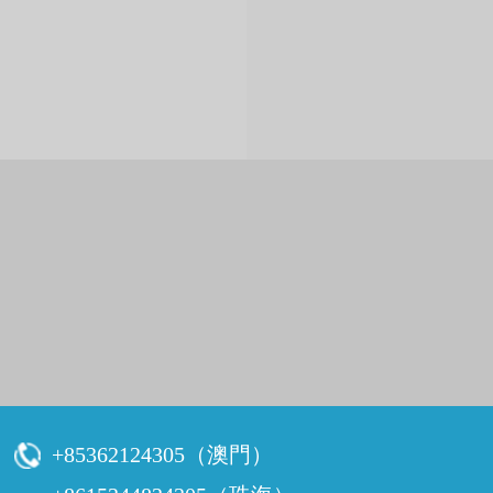
牙齒治療
牙齒保健
牙周專科
Treatment
Dental Care
Periodontal
補牙
正確刷牙
牙周炎
智齒
全國愛牙日
牙齦出血
杜牙根
預防牙病
牙齦炎
拔牙
牙科通識
牙周病
牙痛
口腔異味
牙齒鬆動
口腔潰瘍
牙齦萎縮
牙齒美白
兒童牙科
Teeth Whitening
Child Dentistry
冷光美白
蛀牙防蛀