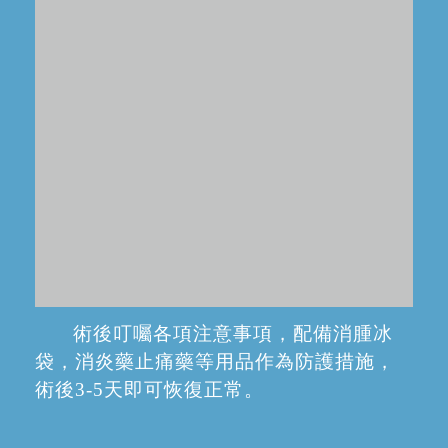
普通拔牙
包括乳牙拔除、蛀牙拔除（前牙、
磨牙）、拔除牙齒殘根。
牙齒類型
單位
價格
20元
乳牙
颗
100元
恒前牙
颗
400元
恒磨牙
颗