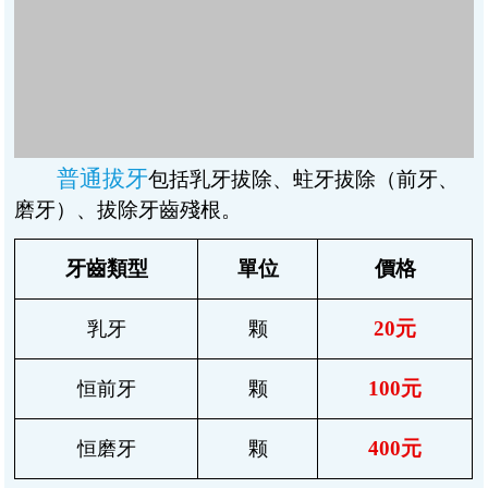
500元
上頜
簡單（智齒）
颗
（特惠價）
800元
下頜
簡單（智齒）
颗
（特惠價）
1200-1500元
困難（阻生智
上/下頜
颗
齒）
（特惠價）
拔牙專家介紹
市民信賴的好牙醫