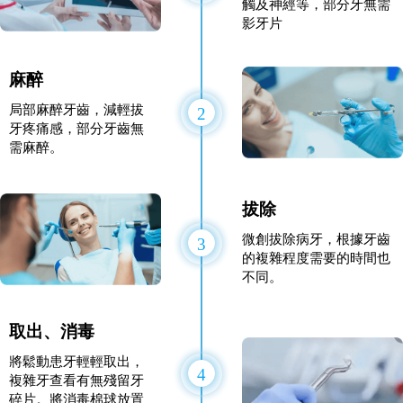
觸及神經等，部分牙無需
影牙片
麻醉
局部麻醉牙齒，減輕拔
2
牙疼痛感，部分牙齒無
需麻醉。
拔除
微創拔除病牙，根據牙齒
3
的複雜程度需要的時間也
不同。
取出、消毒
將鬆動患牙輕輕取出，
4
複雜牙查看有無殘留牙
碎片。將消毒棉球放置