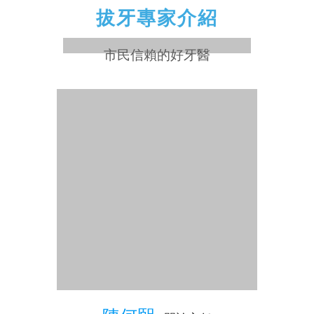
維港口腔連鎖種植牙專家醫師、口腔外科專家
醫師、原三甲門診主任
省市級三甲公立醫院30多年牙醫醫療經驗
擅長項目
擅長舒適拔牙、微創無痛拔牙、對各類高難度複
雜阻生智齒的拔除等方面有豐富的診療經驗。
了解更多醫師
熱門問答
Q&A