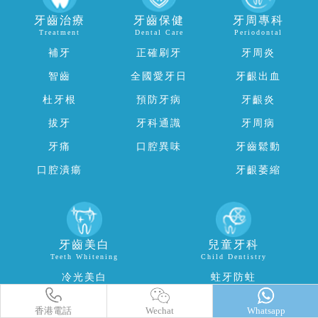
面），拱北口岸步行8分鐘直達
福田口岸香江院：福田區福田口岸正對面，海悅華城104號地鋪
（東鐵線落馬洲站出關對面即到）
福田口岸廣場院：福田區裕亨路3-1號福田口岸商業廣場地鋪034
號（福田口岸出關右轉直行5分鐘即到）
福田口岸星光院：福田區裕亨路3-1號福田口岸商業廣場地鋪033
號（福田口岸出關右轉直行5分鐘即到）
福田皇崗院：福田區皇崗口岸皇禦苑（皇城廣場C門）深港1號
地鋪全層（近福田口岸、皇崗口岸地鐵站E出口）
羅湖區委院：羅湖區愛國路1002號外貿輕工大廈8樓（近羅湖口
岸和蓮塘口岸，蓮塘口岸2個地鐵站，近東門步行街）
羅湖國貿院：羅湖區春風路廬山大廈B座21樓（近羅湖口岸、向
西村地鐵站A2出口、國貿地鐵站B出口）
羅湖金光華院：羅湖區國貿金光華廣場東二門對面，南湖路凱利
商業廣場地鋪（近羅湖口岸、國貿地鐵站B出口）
香港咨詢與服務保障中心：九龍荔枝角長裕街11號定豐中心
1306室（荔枝角地鐵站B1出口直行100米，香港辦公室暫不應
診，主要咨詢接待）
香港電話
Wechat
Whatsapp
提示：預約登記，醫院有專車到口岸免費接送，或報銷口岸至牙