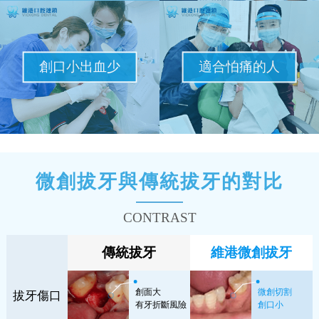
創口小出血少
適合怕痛的人
微創拔牙與傳統拔牙的對比
CONTRAST
傳統拔牙
維港微創拔牙
創面大
微創切割
拔牙傷口
有牙折斷風險
創口小