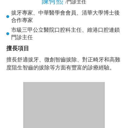
Q
一次可以拔多少顆牙？
臨床上醫生一次拔幾顆或一顆牙，主要是根道據
A
患者的健康狀況、拔牙損傷大小、患牙病情以及
術後患者生活品質等因素綜合判斷的......
Q
拔牙疼不疼？
醫生會給患者進行局部的麻醉，分為組織組織麻
A
醉還有浸潤麻醉，用上麻藥後不影響患者的意
識，患者能夠感覺到醫生在口內進行操作，有觸
感但是沒有痛覺。
Q
智齒一定要拔除嗎？