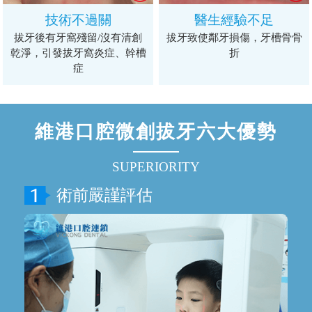
技術不過關
醫生經驗不足
拔牙後有牙窩殘留/沒有清創
拔牙致使鄰牙損傷，牙槽骨骨
乾淨，引發拔牙窩炎症、幹槽
折
症
維港口腔微創拔牙六大優勢
SUPERIORITY
術前嚴謹評估