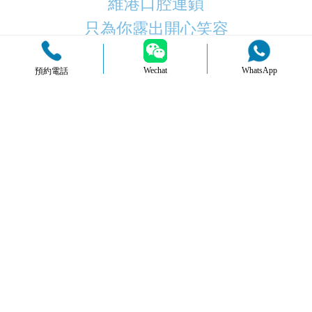
維港口腔連鎖
只為你露出開心笑容
Wechat
WhatsApp
預約電話
品牌簡介
醫生團隊
醫院環境
收費標準
口碑評價
新聞資訊
就醫指引
您的位置：
首頁
>
牙齒矯正
>
隱形箍牙
維港故事都在這
最新
熱門