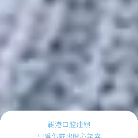
維港口腔連鎖
只為你露出開心笑容