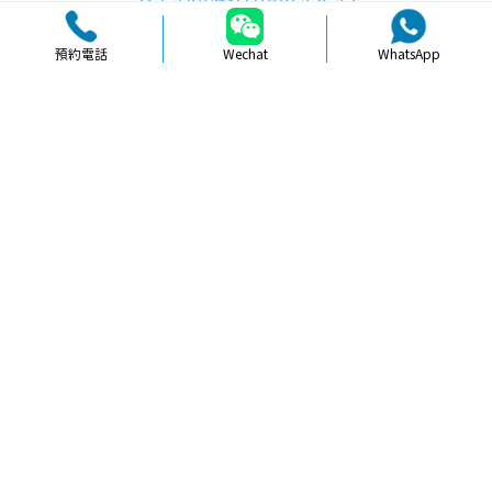
預約電話
Wechat
WhatsApp
品牌簡介
醫生團隊
醫院環境
收費標準
口碑評價
新聞資訊
就醫指引
【
牙科通識
】深圳拔牙後如何護理及
注意事項全攻略