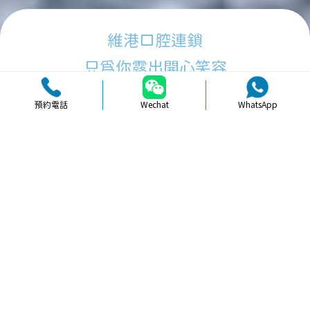
維港口腔連鎖
只為你露出開心笑容
預約電話
Wechat
WhatsApp
品牌簡介
醫生團隊
醫院環境
收費標準
口碑評價
新聞資訊
就醫指引
【
牙科通識
】在深圳進行牙齒美白時
需要注意的事項指南