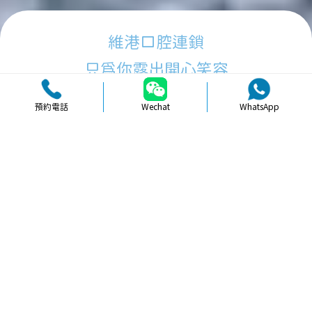
維港口腔連鎖
只為你露出開心笑容
預約電話
Wechat
WhatsApp
品牌簡介
醫生團隊
醫院環境
收費標準
口碑評價
新聞資訊
就醫指引
【
牙科通識
】珠海種植牙需知與注意
事項詳解