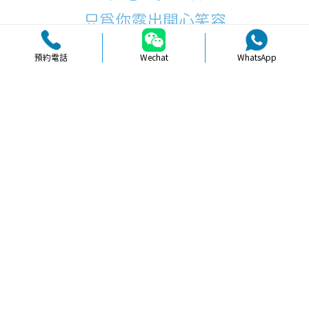
只為你露出開心笑容
預約電話
Wechat
WhatsApp
品牌簡介
醫生團隊
醫院環境
收費標準
口碑評價
新聞資訊
就醫指引
【
牙科通識
】珠海牙齒貼面治療時應
注意的關鍵事項與建議