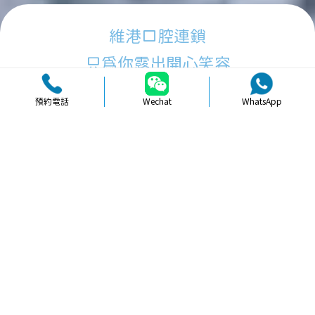
維港口腔連鎖
只為你露出開心笑容
預約電話
Wechat
WhatsApp
品牌簡介
醫生團隊
醫院環境
收費標準
口碑評價
新聞資訊
就醫指引
【
牙科通識
】珠海種植牙事項注意及
護理指南