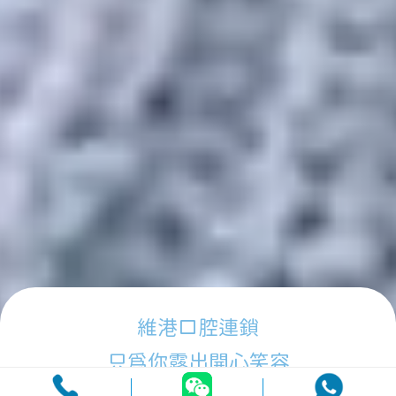
維港口腔連鎖
只為你露出開心笑容