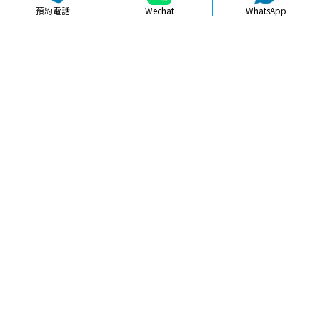
預約電話
Wechat
WhatsApp
品牌簡介
醫生團隊
醫院環境
收費標準
口碑評價
新聞資訊
就醫指引
【
牙科通識
】珠海根管治療必知注意
事項與建議