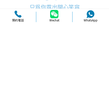
只為你露出開心笑容
預約電話
Wechat
WhatsApp
品牌簡介
醫生團隊
醫院環境
收費標準
口碑評價
新聞資訊
就醫指引
【
牙科通識
】珠海拔牙前後注意事項
全解析助您順利康複