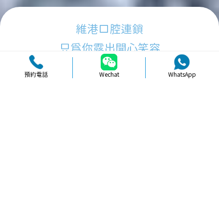
維港口腔連鎖
只為你露出開心笑容
預約電話
Wechat
WhatsApp
品牌簡介
醫生團隊
醫院環境
收費標準
口碑評價
新聞資訊
就醫指引
【
牙科通識
】珠海拔牙前後需要注意
的健康事項與建議