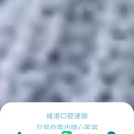
維港口腔連鎖
只為你露出開心笑容