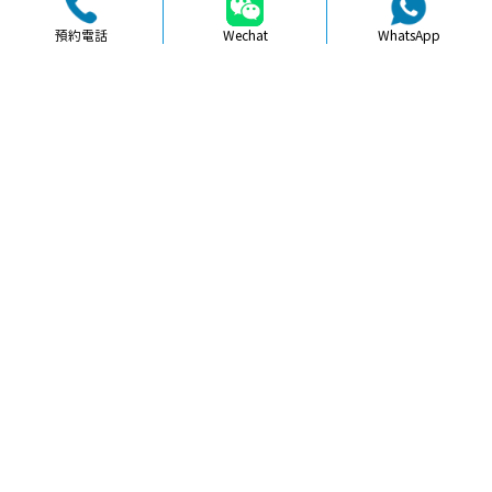
預約電話
Wechat
WhatsApp
品牌簡介
醫生團隊
醫院環境
收費標準
口碑評價
新聞資訊
就醫指引
【
牙科通識
】珠海拔牙後須知的注意
事項與護理方法