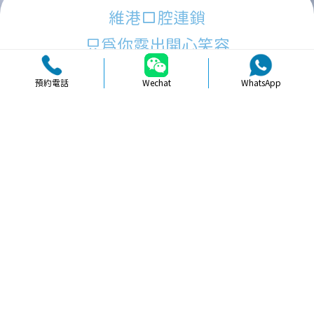
維港口腔連鎖
只為你露出開心笑容
預約電話
Wechat
WhatsApp
品牌簡介
醫生團隊
醫院環境
收費標準
口碑評價
新聞資訊
就醫指引
【
牙科通識
】珠海根管治療時必須關
注的關鍵注意事項解析