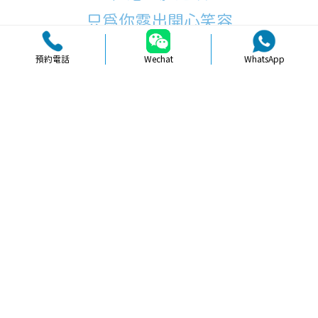
只為你露出開心笑容
預約電話
Wechat
WhatsApp
品牌簡介
醫生團隊
醫院環境
收費標準
口碑評價
新聞資訊
就醫指引
【
牙科通識
】拔牙前後注意事項及珠
海專業建議指南