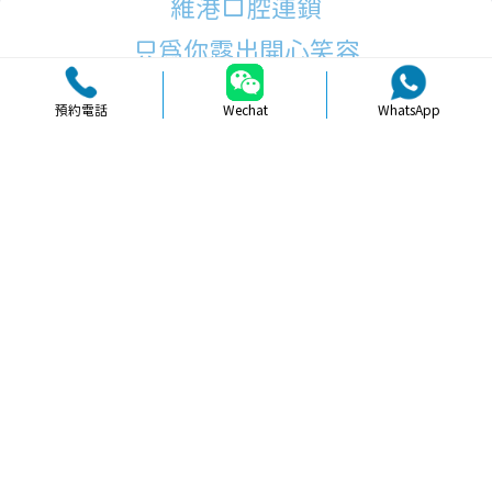
維港口腔連鎖
只為你露出開心笑容
預約電話
Wechat
WhatsApp
品牌簡介
醫生團隊
醫院環境
收費標準
口碑評價
新聞資訊
就醫指引
【
牙科通識
】每天刷牙的秘密與健康
關系淺析