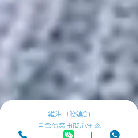
維港口腔連鎖
只為你露出開心笑容