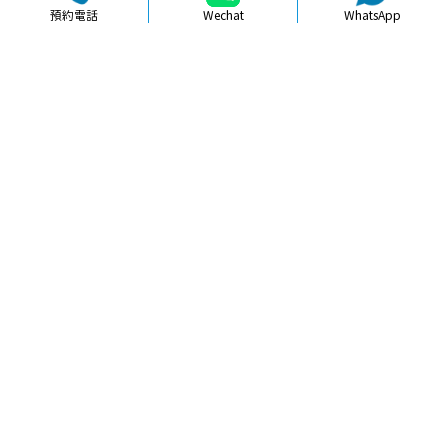
預約電話
Wechat
WhatsApp
品牌簡介
醫生團隊
醫院環境
收費標準
口碑評價
新聞資訊
就醫指引
【
牙科通識
】深圳牙齒美白前後重要
注意事項詳解