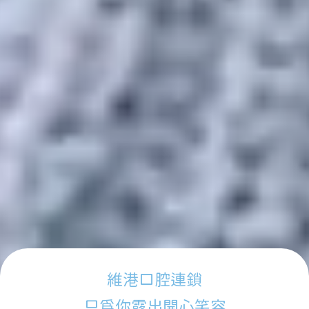
維港口腔連鎖
只為你露出開心笑容