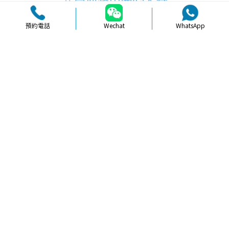
預約電話
Wechat
WhatsApp
品牌簡介
醫生團隊
醫院環境
收費標準
口碑評價
新聞資訊
就醫指引
【
牙科通識
】深圳牙齒美白必知注意
事項讓笑容更絢麗