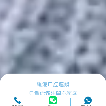
維港口腔連鎖
只為你露出開心笑容