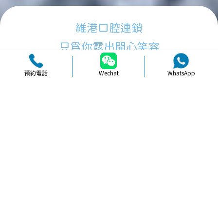
維港口腔連鎖
只為你露出開心笑容
預約電話
Wechat
WhatsApp
品牌簡介
醫生團隊
醫院環境
收費標準
口碑評價
新聞資訊
就醫指引
【
牙科通識
】深圳牙齒美白注意事項
與推薦方法分享