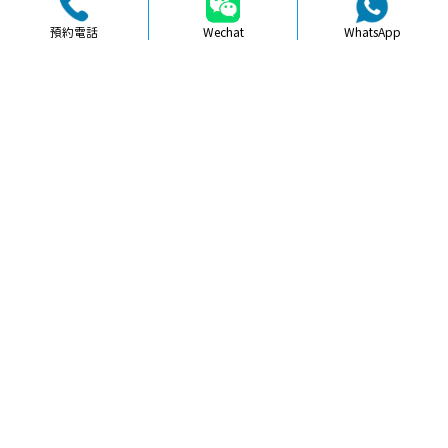
預約電話
Wechat
WhatsApp
品牌簡介
醫生團隊
醫院環境
收費標準
口碑評價
新聞資訊
就醫指引
【
牙科通識
】深圳補牙注意事項及選
擇優質牙科機構指南