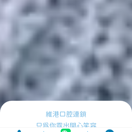
維港口腔連鎖
只為你露出開心笑容