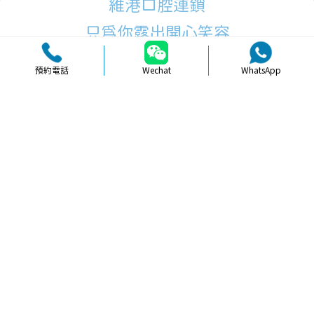
維港口腔連鎖
只為你露出開心笑容
預約電話
Wechat
WhatsApp
品牌簡介
醫生團隊
醫院環境
收費標準
口碑評價
新聞資訊
就醫指引
【
牙科通識
】深圳補牙注意事項及患
者應知常識解析