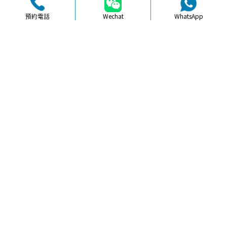
預約電話
Wechat
WhatsApp
品牌簡介
醫生團隊
醫院環境
收費標準
口碑評價
新聞資訊
就醫指引
【
牙科通識
】深圳補牙前後注意事項
詳解與小貼士