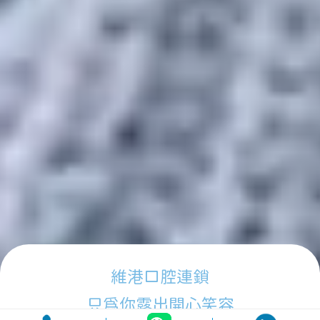
維港口腔連鎖
只為你露出開心笑容