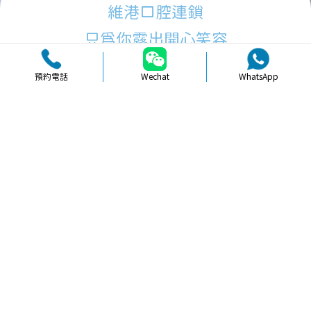
維港口腔連鎖
只為你露出開心笑容
預約電話
Wechat
WhatsApp
品牌簡介
醫生團隊
醫院環境
收費標準
口碑評價
新聞資訊
就醫指引
【
冷光美白
】北上拔牙口氣變化正常
嗎