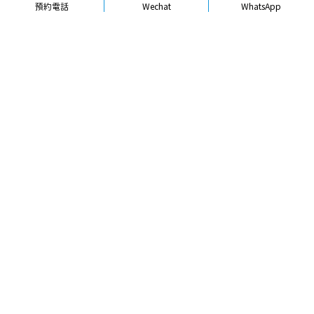
預約電話
Wechat
WhatsApp
品牌簡介
醫生團隊
醫院環境
收費標準
口碑評價
新聞資訊
就醫指引
【
冷光美白
】北上牙貼面美白幾時需
要更換