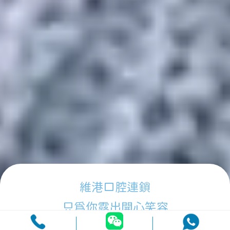
維港口腔連鎖
只為你露出開心笑容