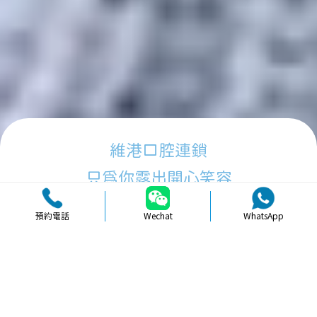
維港口腔連鎖
只為你露出開心笑容
預約電話
Wechat
WhatsApp
品牌簡介
醫生團隊
醫院環境
收費標準