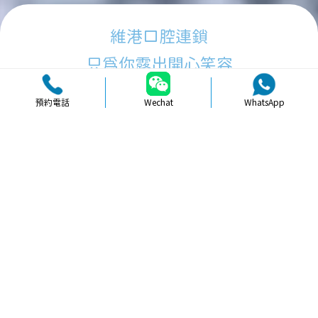
維港口腔連鎖
只為你露出開心笑容
預約電話
Wechat
WhatsApp
品牌簡介
醫生團隊
醫院環境
收費標準
口碑評價
新聞資訊
就醫指引
【
冷光美白
】北上牙貼面美白可以改
善牙縫嗎