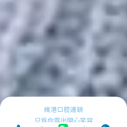
維港口腔連鎖
只為你露出開心笑容