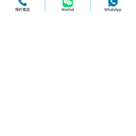
預約電話
Wechat
WhatsApp
品牌簡介
醫生團隊
醫院環境
收費標準
口碑評價
新聞資訊
就醫指引
【
冷光美白
】北上牙貼面美白做完會
唔會太假白