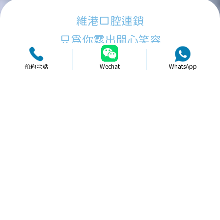
維港口腔連鎖
只為你露出開心笑容
預約電話
Wechat
WhatsApp
品牌簡介
醫生團隊
醫院環境
收費標準
口碑評價
新聞資訊
就醫指引
【
冷光美白
】北上牙齒美白低價會唔
會有風險