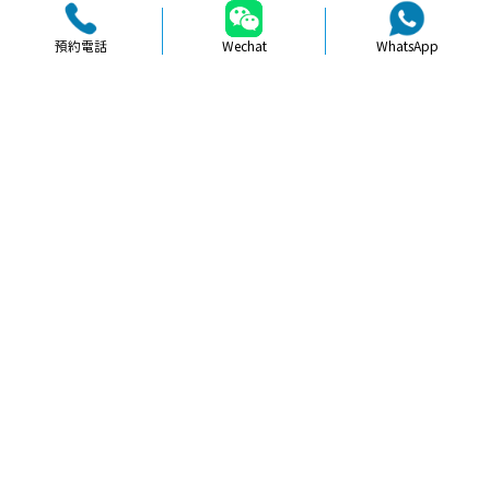
預約電話
Wechat
WhatsApp
品牌簡介
醫生團隊
醫院環境
收費標準
口碑評價
新聞資訊
就醫指引
【
冷光美白
】北上牙齒貼面美白評價
可信度高唔高