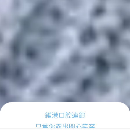
維港口腔連鎖
只為你露出開心笑容