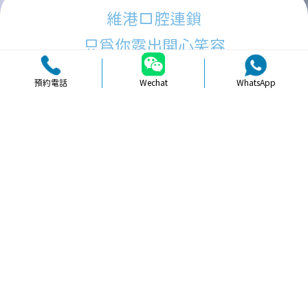
維港口腔連鎖
只為你露出開心笑容
預約電話
Wechat
WhatsApp
品牌簡介
醫生團隊
醫院環境
收費標準
口碑評價
新聞資訊
就醫指引
【
冷光美白
】北上牙齒貼面美白適唔
適合學生族