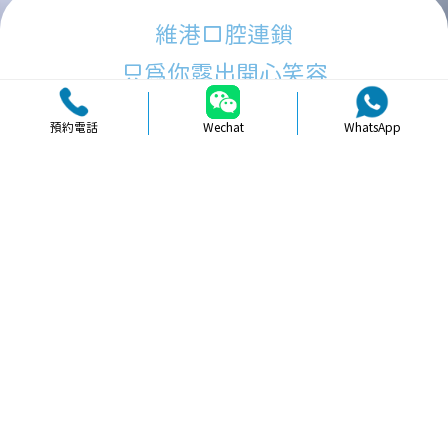
維港口腔連鎖
只為你露出開心笑容
預約電話
Wechat
WhatsApp
品牌簡介
醫生團隊
醫院環境
收費標準
口碑評價
新聞資訊
就醫指引
【
冷光美白
】北上牙齒美白長期維護
難唔難