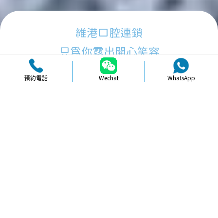
維港口腔連鎖
只為你露出開心笑容
預約電話
Wechat
WhatsApp
品牌簡介
醫生團隊
醫院環境
收費標準
口碑評價
新聞資訊
就醫指引
【
冷光美白
】北上牙齒美白術後要唔
要複診