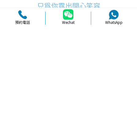
只為你露出開心笑容
預約電話
Wechat
WhatsApp
品牌簡介
醫生團隊
醫院環境
收費標準
口碑評價
新聞資訊
就醫指引
【
冷光美白
】北上牙齒美白排隊時間
長唔長