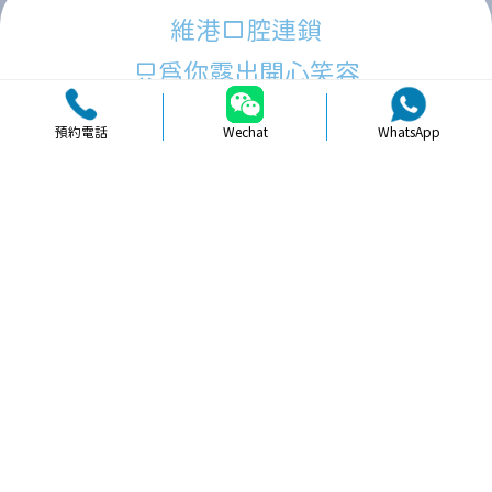
維港口腔連鎖
只為你露出開心笑容
預約電話
Wechat
WhatsApp
品牌簡介
醫生團隊
醫院環境
收費標準
口碑評價
新聞資訊
就醫指引
【
冷光美白
】北上牙齒貼面美白適唔
適合學生族