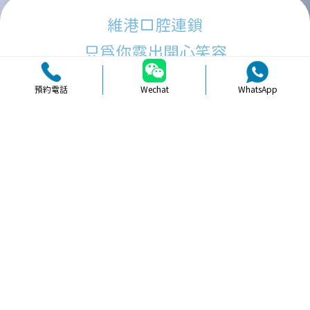
維港口腔連鎖
只為你露出開心笑容
預約電話
Wechat
WhatsApp
品牌簡介
醫生團隊
醫院環境
收費標準
口碑評價
新聞資訊
就醫指引
【
冷光美白
】北上牙貼面美白完成後
要注意乜