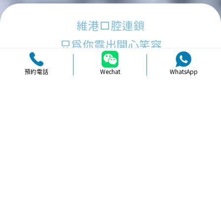
維港口腔連鎖
只為你露出開心笑容
預約電話
Wechat
WhatsApp
品牌簡介
醫生團隊
醫院環境
收費標準
口碑評價
新聞資訊
就醫指引
【
冷光美白
】北上美白瓷貼面直播拍
片效果會唔會更好