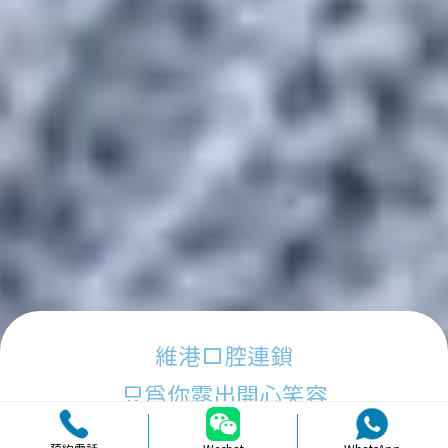
維港口腔連鎖
只為你露出開心笑容