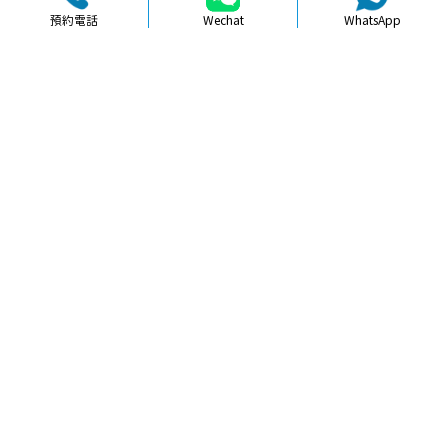
預約電話
Wechat
WhatsApp
品牌簡介
醫生團隊
醫院環境
收費標準
口碑評價
新聞資訊
就醫指引
【
冷光美白
】北上瓷貼面美白會唔會
傷牙釉質