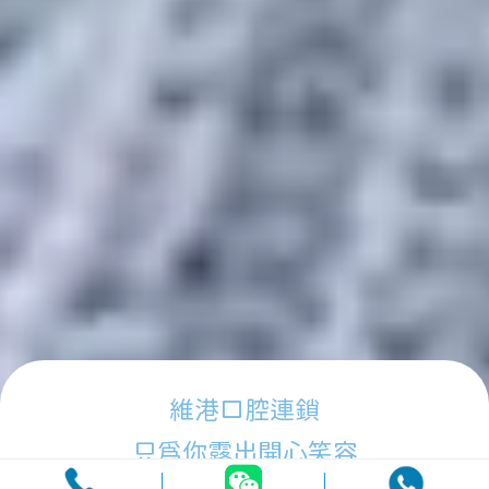
維港口腔連鎖
只為你露出開心笑容