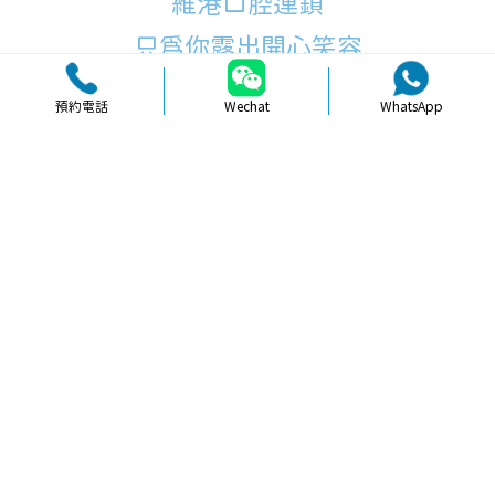
維港口腔連鎖
只為你露出開心笑容
預約電話
Wechat
WhatsApp
品牌簡介
醫生團隊
醫院環境
收費標準
口碑評價
新聞資訊
就醫指引
【
冷光美白
】北上牙齒美白咖啡同茶
可唔可以飲