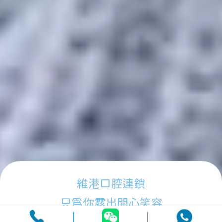
維港口腔連鎖
只為你露出開心笑容