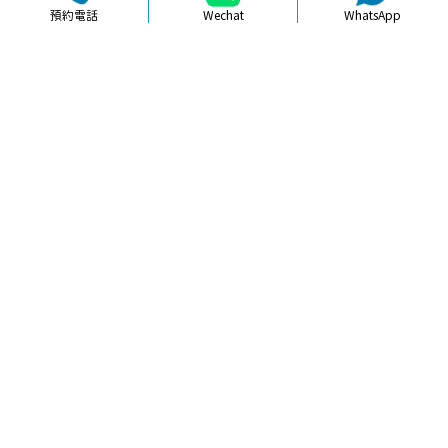
預約電話
Wechat
WhatsApp
品牌簡介
醫生團隊
醫院環境
收費標準
口碑評價
新聞資訊
就醫指引
【
冷光美白
】北上皓齒牙齒美白複診
再北上方便嗎