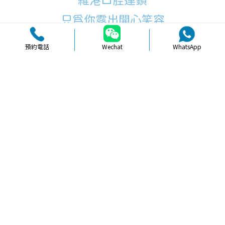
維港口腔連鎖
只為你露出開心笑容
預約電話
Wechat
WhatsApp
品牌簡介
醫生團隊
醫院環境
收費標準
口碑評價
新聞資訊
就醫指引
【
冷光美白
】北上牙齒美白預約平台
方便嗎