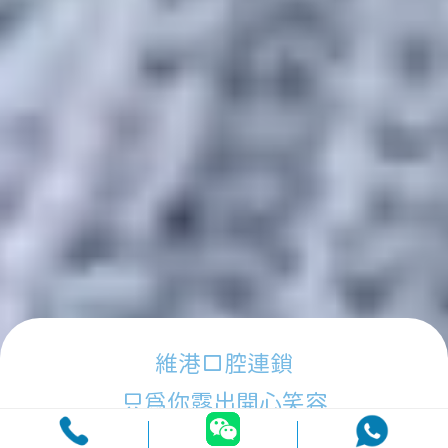
維港口腔連鎖
只為你露出開心笑容