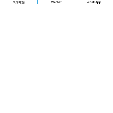
預約電話
Wechat
WhatsApp
品牌簡介
醫生團隊
醫院環境
收費標準
口碑評價
新聞資訊
就醫指引
【
冷光美白
】北上皓齒牙齒美白真實
體驗參考價值高嗎