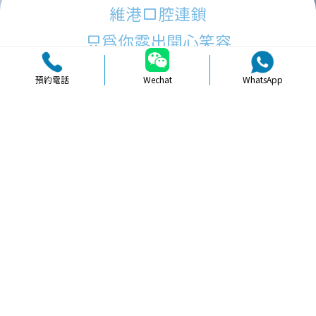
維港口腔連鎖
只為你露出開心笑容
預約電話
Wechat
WhatsApp
品牌簡介
醫生團隊
醫院環境
收費標準
口碑評價
新聞資訊
就醫指引
【
冷光美白
】北上美白瓷貼面適唔適
合長期自拍人士