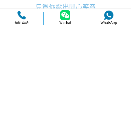
只為你露出開心笑容
預約電話
Wechat
WhatsApp
品牌簡介
醫生團隊
醫院環境
收費標準
口碑評價
新聞資訊
就醫指引
【
冷光美白
】北上牙齒美白過程大概
要幾耐