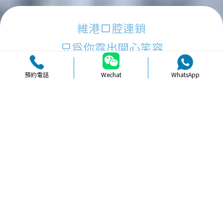
維港口腔連鎖
只為你露出開心笑容
預約電話
Wechat
WhatsApp
品牌簡介
醫生團隊
醫院環境
收費標準
口碑評價
新聞資訊
就醫指引
【
冷光美白
】北上美白牙貼片做完會
唔會唔習慣