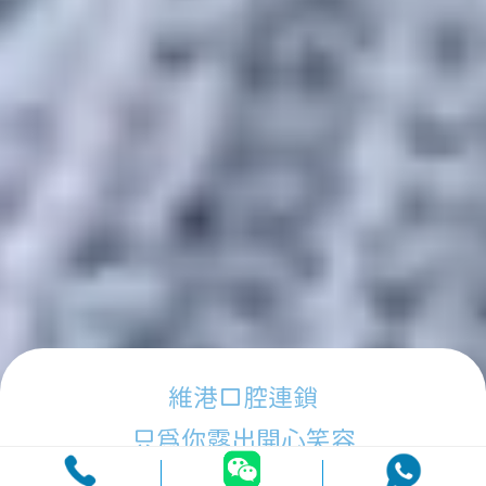
維港口腔連鎖
只為你露出開心笑容