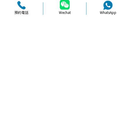
預約電話
Wechat
WhatsApp
品牌簡介
醫生團隊
醫院環境
收費標準
口碑評價
新聞資訊
就醫指引
【
冷光美白
】北上牙貼面美白飲食控
制重要嗎