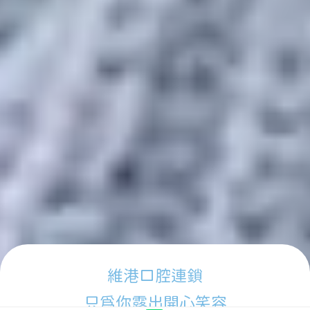
維港口腔連鎖
只為你露出開心笑容