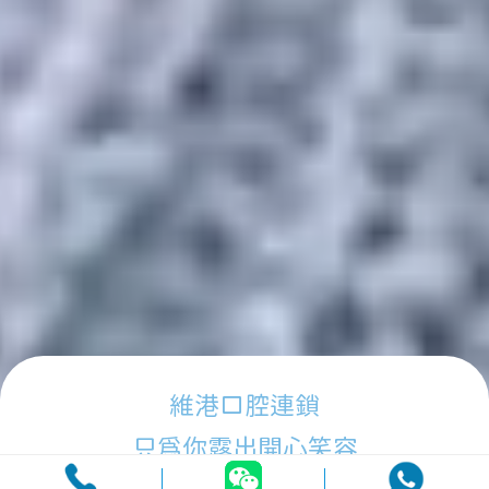
維港口腔連鎖
只為你露出開心笑容