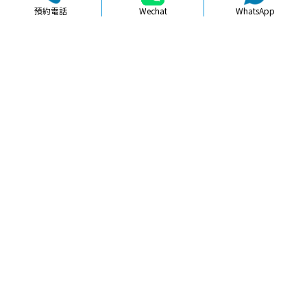
預約電話
Wechat
WhatsApp
品牌簡介
醫生團隊
醫院環境
收費標準
口碑評價
新聞資訊
就醫指引
【
冷光美白
】北上牙齒美白幾多錢先
算合理