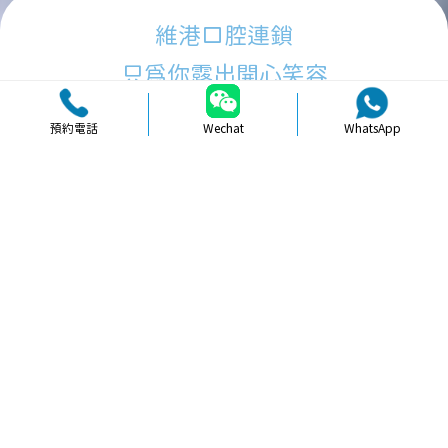
維港口腔連鎖
只為你露出開心笑容
預約電話
Wechat
WhatsApp
品牌簡介
醫生團隊
醫院環境
收費標準
口碑評價
新聞資訊
就醫指引
【
冷光美白
】北上牙齒貼面美白會唔
會需要磨牙