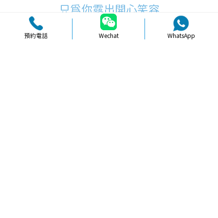
只為你露出開心笑容
預約電話
Wechat
WhatsApp
品牌簡介
醫生團隊
醫院環境
收費標準
口碑評價
新聞資訊
就醫指引
【
冷光美白
】北上牙齒貼面美白適唔
適合所有人