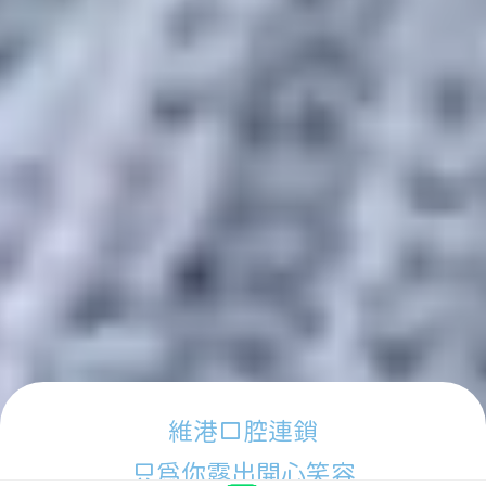
維港口腔連鎖
只為你露出開心笑容