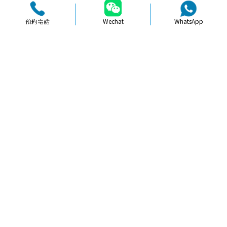
預約電話
Wechat
WhatsApp
品牌簡介
醫生團隊
醫院環境
收費標準
口碑評價
新聞資訊
就醫指引
【
冷光美白
】北上牙齒美白長期使用
會唔會傷牙